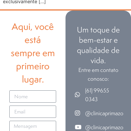
exclusivamente […]
Aqui, você
Um toque de
está
bem-estar e
qualidade de
sempre em
vida.
primeiro
Entre em contato
lugar.
conosco:
(61) 99655
0343
@clinicaprimazo
@clinicaprimazo