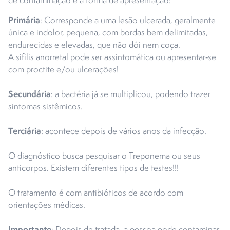
de contaminação e a forma de apresentação:
Primária
: Corresponde a uma lesão ulcerada, geralmente
única e indolor, pequena, com bordas bem delimitadas,
endurecidas e elevadas, que não dói nem coça.
A sífilis anorretal pode ser assintomática ou apresentar‐se
com proctite e/ou ulcerações!
Secundária
: a bactéria já se multiplicou, podendo trazer
sintomas sistêmicos.
Terciária
: acontece depois de vários anos da infecção.
O diagnóstico busca pesquisar o Treponema ou seus
anticorpos. Existem diferentes tipos de testes!!!
O tratamento é com antibióticos de acordo com
orientações médicas.
Importante
: Depois de tratada, a pessoa pode contaminar-