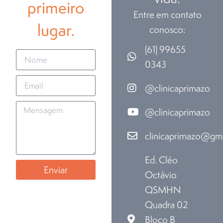
primeiro
Entre em contato
lugar.
conosco:
(61) 99655
0343
@clinicaprimazo
@clinicaprimazo
clinicaprimazo@gm
Ed. Cléo
Enviar
Octávio
QSMHN
Quadra 02
Bloco B