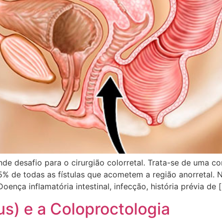
nde desafio para o cirurgião colorretal. Trata-se de uma c
% de todas as fístulas que acometem a região anorretal. 
Doença inflamatória intestinal, infecção, história prévia de 
s) e a Coloproctologia