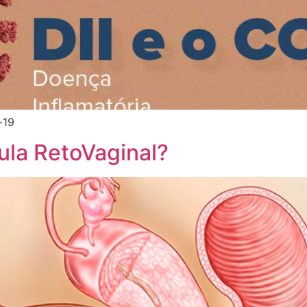
-19
ula RetoVaginal?