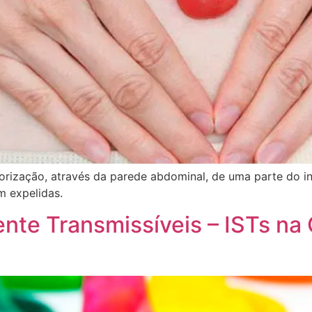
rização, através da parede abdominal, de uma parte do i
m expelidas.
te Transmissíveis – ISTs na 